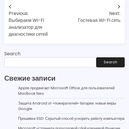
Post
Previous:
Next:
navigation
Выбираем Wi-Fi
Гостевая Wi-Fi сеть
анализатор для
диагностики сетей
Search
Search
Свежие записи
Apple продвигает Microsoft Office для пользователей
MacBook Neo
Защита Android от «пожирателей» батареи: новые меры
Google
Прошивка SSD: Скрытый способ ускорить работу компьютера
Microsoft устранила полугодовой сбой ключевой функции