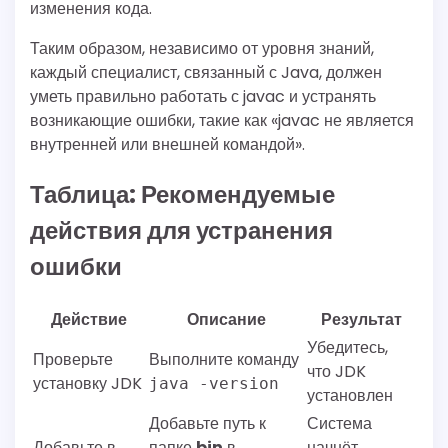
изменения кода.
Таким образом, независимо от уровня знаний,
каждый специалист, связанный с Java, должен
уметь правильно работать с javac и устранять
возникающие ошибки, такие как «javac не является
внутренней или внешней командой».
Таблица: Рекомендуемые
действия для устранения
ошибки
Действие
Описание
Результат
Убедитесь,
Проверьте
Выполните команду
что JDK
установку JDK
java -version
установлен
Добавьте путь к
Система
Добавьте в
папке
bin
в
начнёт