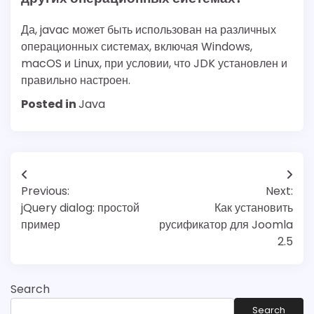
Да, javac может быть использован на различных
операционных системах, включая Windows,
macOS и Linux, при условии, что JDK установлен и
правильно настроен.
Posted in
Java
Post
Previous:
Next:
navigation
jQuery dialog: простой
Как установить
пример
русификатор для Joomla
2.5
Search
Search